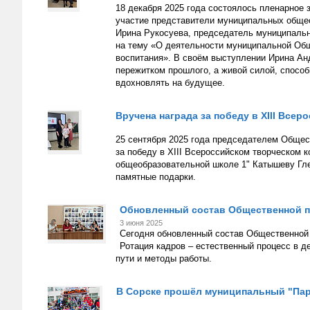
18 декабря 2025 года состоялось пленарное
участие представители муниципальных обще
Ирина Рукосуева, председатель муниципальн
на тему «О деятельности муниципальной Общ
воспитания». В своём выступлении Ирина Ан
пережитком прошлого, а живой силой, способ
вдохновлять на будущее.
Вручена награда за победу в XIII Все
25 сентября 2025 года председателем Общес
за победу в XIII Всероссийском творческом 
общеобразовательной школе 1" Катышеву Гле
памятные подарки.
Обновленный состав Общественной па
3 июня 2025
Сегодня обновленный состав Общественной 
Ротация кадров – естественный процесс в
пути и методы работы.
В Сорске прошёл муниципальный "Пар