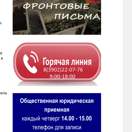
в
ка
 в
вела