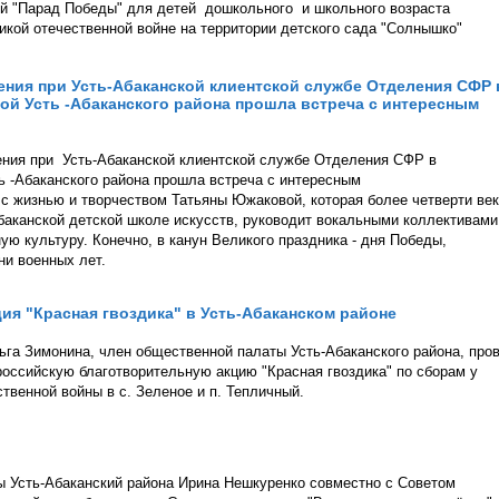
ый "Парад Победы" для детей дошкольного и школьного возраста
кой отечественной войне на территории детского сада "Солнышко"
ения при Усть-Абаканской клиентской службе Отделения СФР 
ой Усть -Абаканского района прошла встреча с интересным
ения при Усть-Абаканской клиентской службе Отделения СФР в
ь -Абаканского района прошла встреча с интересным
 жизнью и творчеством Татьяны Южаковой, которая более четверти ве
Абаканской детской школе искусств, руководит вокальными коллективами
ую культуру. Конечно, в канун Великого праздника - дня Победы,
ни военных лет.
ия "Красная гвоздика" в Усть-Абаканском районе
га Зимонина, член общественной палаты Усть-Абаканского района, про
российскую благотворительную акцию "Красная гвоздика" по сборам у
венной войны в с. Зеленое и п. Тепличный.
 Усть-Абаканский района Ирина Нешкуренко совместно с Советом