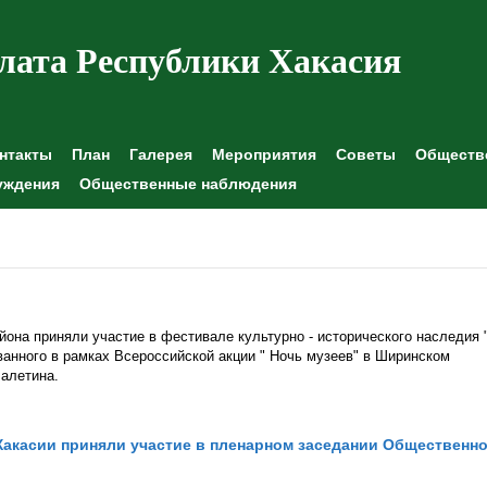
лата Республики Хакасия
нтакты
План
Галерея
Мероприятия
Советы
Обществе
уждения
Общественные наблюдения
она приняли участие в фестивале культурно - исторического наследия 
ванного в рамках Всероссийской акции " Ночь музеев" в Ширинском
Лалетина.
акасии приняли участие в пленарном заседании Общественн