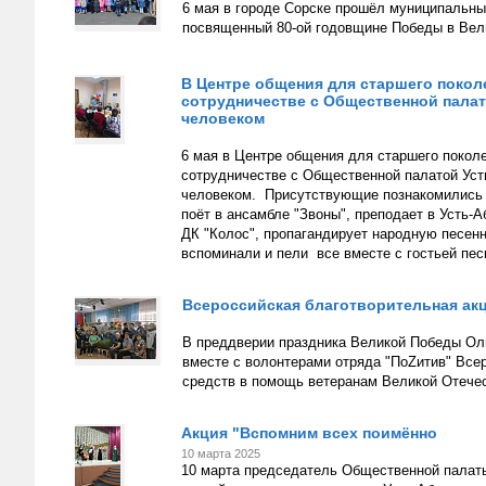
6 мая в городе Сорске прошёл муниципальн
посвященный 80-ой годовщине Победы в Вели
В Центре общения для старшего покол
сотрудничестве с Общественной палат
человеком
6 мая в Центре общения для старшего покол
сотрудничестве с Общественной палатой Уст
человеком. Присутствующие познакомились с
поёт в ансамбле "Звоны", преподает в Усть-
ДК "Колос", пропагандирует народную песенн
вспоминали и пели все вместе с гостьей пес
Всероссийская благотворительная акц
В преддверии праздника Великой Победы Оль
вместе с волонтерами отряда "ПоZитив" Все
средств в помощь ветеранам Великой Отечест
Акция "Вспомним всех поимённо
10 марта 2025
10 марта председатель Общественной палаты