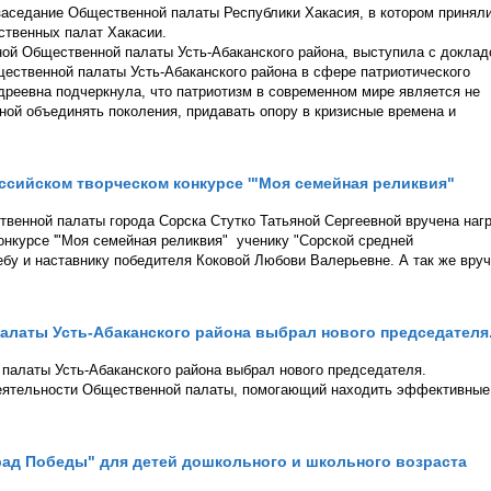
 заседание Общественной палаты Республики Хакасия, в котором принял
ственных палат Хакасии.
ой Общественной палаты Усть-Абаканского района, выступила с докла
ественной палаты Усть-Абаканского района в сфере патриотического
дреевна подчеркнула, что патриотизм в современном мире является не
ной объединять поколения, придавать опору в кризисные времена и
российском творческом конкурсе '"Моя семейная реликвия"
твенной палаты города Сорска Стутко Татьяной Сергеевной вручена наг
конкурсе '"Моя семейная реликвия" ученику "Сорской средней
бу и наставнику победителя Коковой Любови Валерьевне. А так же вру
латы Усть-Абаканского района выбрал нового председателя
палаты Усть-Абаканского района выбрал нового председателя.
 деятельности Общественной палаты, помогающий находить эффективные
ад Победы" для детей дошкольного и школьного возраста