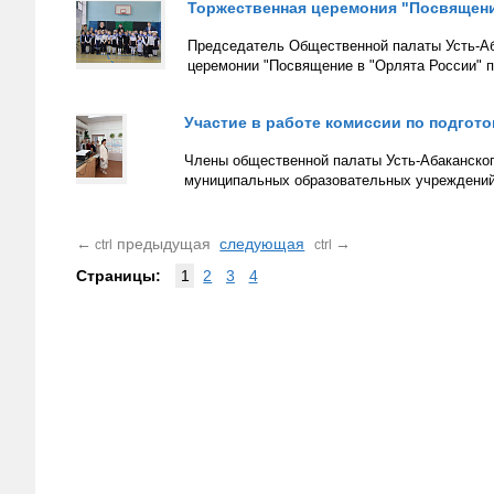
Торжественная церемония "Посвящени
Председатель Общественной палаты Усть-Аб
церемонии "Посвящение в "Орлята России" 
Участие в работе комиссии по подго
Члены общественной палаты Усть-Абаканского
муниципальных образовательных учреждений
←
предыдущая
следующая
→
ctrl
ctrl
Страницы:
1
2
3
4