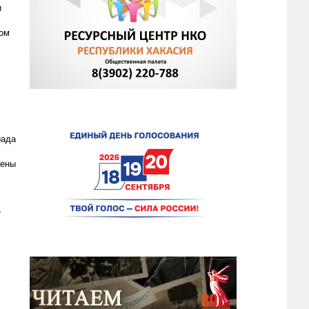
и
дом
рада
чены
.