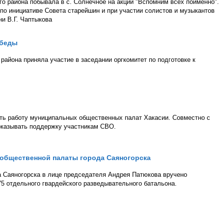
го района побывала в с. Солнечное на акции "Вспомним всех поимённо".
 по инициативе Совета старейшин и при участии солистов и музыкантов
и В.Г. Чаптыкова
обеды
района приняла участие в заседании оргкомитет по подготовке к
ать работу муниципальных общественных палат Хакасии. Совместно с
оказывать поддержку участникам СВО.
 общественной палаты города Саяногорска
 Саяногорска в лице председателя Андрея Патюкова вручено
5 отдельного гвардейского разведывательного батальона.