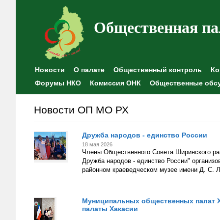
Общественная па
Новости
О палате
Общественный контроль
Ко
Форумы НКО
Комиссия ОНК
Общественные обс
Новости ОП МО РХ
Дружба народов - единство России
18 мая 2026
Члены Общественного Совета Ширинского рай
Дружба народов - единство России" организо
районном краеведческом музее имени Д. С. 
Муниципальных общественных палат Х
палаты Хакасии