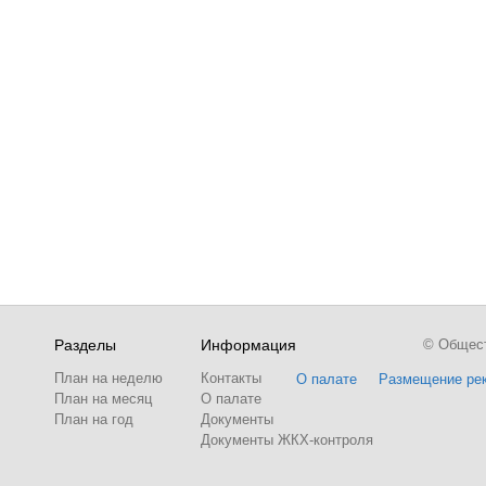
Разделы
Информация
© Обществ
План на неделю
Контакты
О палате
Размещение ре
План на месяц
О палате
План на год
Документы
Документы ЖКХ-контроля