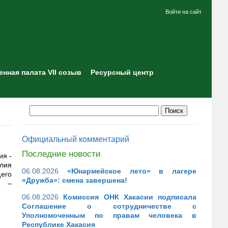
Войти на сайт
нная палата VII созыв
Ресурсный центр
Официальный комментарий
Последние новости
ия -
илия
06.08.2026
«Юнармейское лето» в лагере
его
«Дружба»: смена завершена!
а –
06.08.2026
Комиссия ОНК Хакасии подписала
Соглашение о сотрудничестве с
Уполномоченным по правам человека в
Республике Хакасия