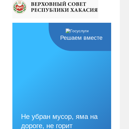
Решаем вместе
Не убран мусор, яма на
дороге, не горит