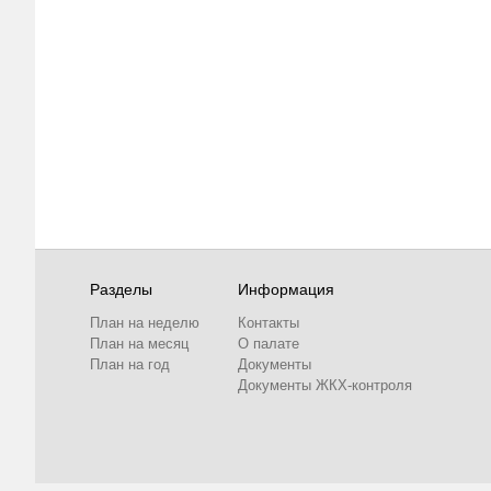
Разделы
Информация
План на неделю
Контакты
План на месяц
О палате
План на год
Документы
Документы ЖКХ-контроля