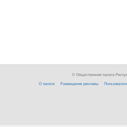
© Общественная палата Республи
О палате
Размещение рекламы
Пользовател