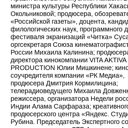
министра культуры Республики Хака
Окольниковой; продюсера, обозревате
«Российской газеты», доцента, канди
филологических наук, программного 
фестиваля экранизаций «Читка» Сус
оргсекретаря Союза кинематографис
России Михаила Калинина; продюсера
директора кинокомпании VITA AKTIVA
PRODUCTION Юлии Мишкинене; кино
соучредителя компании «РК Медиа»,
продюсера Дмитрия Кормилицина;
телерадиоведущего Михаила Довженк
режиссера, организатора Недели росс
Индии Алама Сарфараза; креативног
продюсерского центра «Яндекс. Студ
Рубина. Председатель Экспертного со