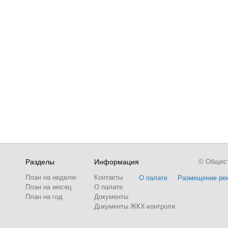
Разделы
Информация
© Обществ
План на неделю
Контакты
О палате
Размещение ре
План на месяц
О палате
План на год
Документы
Документы ЖКХ-контроля