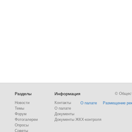
Разделы
Информация
© Обществ
Новости
Контакты
О палате
Размещение ре
Темы
О палате
Форум
Документы
Фотогалереи
Документы ЖКХ-контроля
Опросы
Советы