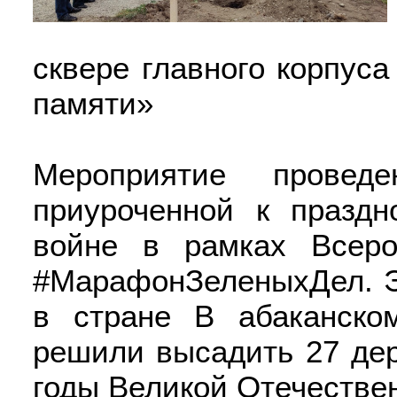
сквере главного корпус
памяти»
Мероприятие провед
приуроченной к празд
войне в рамках Всеро
#МарафонЗеленыхДел. Эт
в стране В абаканско
решили высадить 27 дер
годы Великой Отечеств