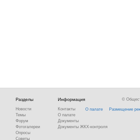
Разделы
Информация
© Обществ
Новости
Контакты
О палате
Размещение ре
Темы
О палате
Форум
Документы
Фотогалереи
Документы ЖКХ-контроля
Опросы
Советы