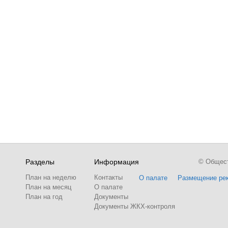
Разделы
Информация
© Обществ
План на неделю
Контакты
О палате
Размещение ре
План на месяц
О палате
План на год
Документы
Документы ЖКХ-контроля