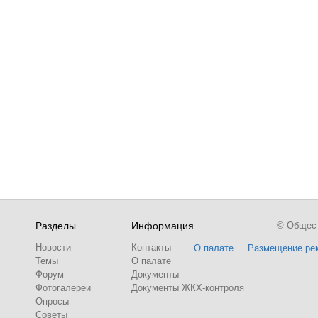
Разделы
Информация
© Обществ
Новости
Контакты
О палате
Размещение ре
Темы
О палате
Форум
Документы
Фотогалереи
Документы ЖКХ-контроля
Опросы
Советы