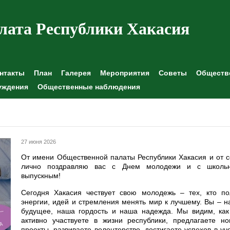
лата Республики Хакасия
нтакты
План
Галерея
Мероприятия
Советы
Обществе
уждения
Общественные наблюдения
27 июня 2026
От имени Общественной палаты Республики Хакасия и от 
лично поздравляю вас с Днем молодежи и с школь
выпускным!
Сегодня Хакасия чествует свою молодежь – тех, кто по
энергии, идей и стремления менять мир к лучшему. Вы – 
будущее, наша гордость и наша надежда. Мы видим, как
активно участвуете в жизни республики, предлагаете но
проекты, развиваете волонтерство, достигаете успехов в уч