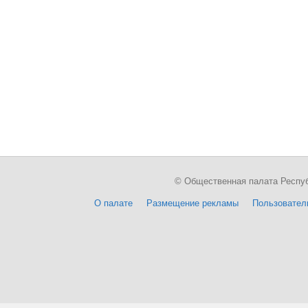
© Общественная палата Республи
О палате
Размещение рекламы
Пользовател