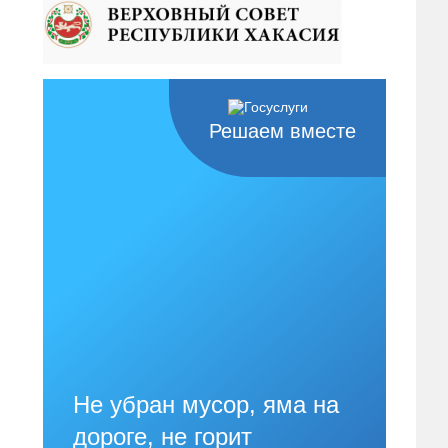
Решаем вместе
Не убран мусор, яма на
дороге, не горит