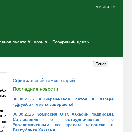
Войти на сайт
нная палата VII созыв
Ресурсный центр
Официальный комментарий
Последние новости
себя
ным
06.08.2026
«Юнармейское лето» в лагере
«Дружба»: смена завершена!
лон
06.08.2026
Комиссия ОНК Хакасии подписала
наше
Соглашение о сотрудничестве с
 вы
Уполномоченным по правам человека в
вые
Республике Хакасия
ебе,