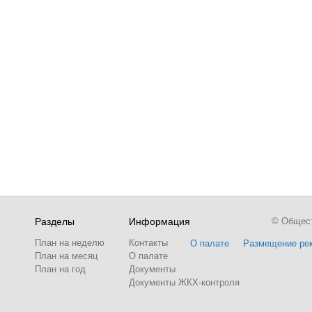
Разделы
Информация
© Обществ
План на неделю
Контакты
О палате
Размещение ре
План на месяц
О палате
План на год
Документы
Документы ЖКХ-контроля