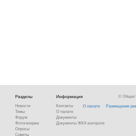
Разделы
Информация
© Обществ
Новости
Контакты
О палате
Размещение ре
Темы
О палате
Форум
Документы
Фотогалереи
Документы ЖКХ-контроля
Опросы
Советы