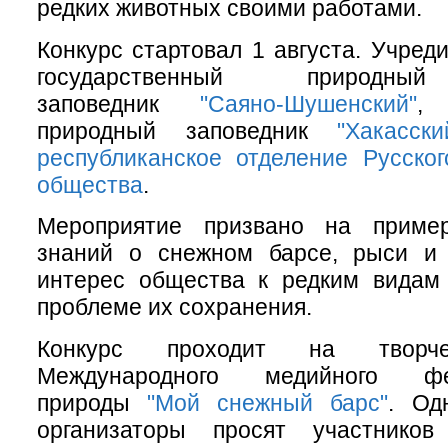
редких животных своими работами.
Конкурс стартовал 1 августа. Учред
государственный природны
заповедник
"Саяно-Шушенский"
, 
природный заповедник
"Хакасски
республиканское отделение Русског
общества
.
Мероприятие призвано на пример
знаний о снежном барсе, рыси и
интерес общества к редким видам 
проблеме их сохранения.
Конкурс проходит на творче
Международного медийного ф
природы
"Мой снежный барс"
. Од
организаторы просят участников