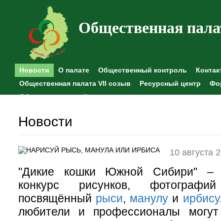
Общественная пала
Новости
О палате
Общественный контроль
Контак
Общественная палата VII созыв
Ресурсный центр
Фо
Общественные наблюдения
Новости
10 августа 
"Дикие кошки Южной Сибири" –
конкурс рисунков, фотографи
посвящённый
рыси
,
манулу
и
ирбису
любители и профессионалы могут