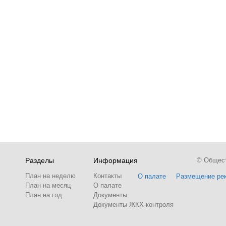
Разделы
Информация
© Обществ
План на неделю
Контакты
О палате
Размещение ре
План на месяц
О палате
План на год
Документы
Документы ЖКХ-контроля