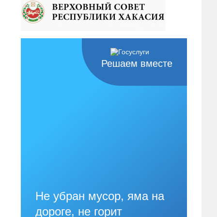
Решаем вместе
Не убран мусор, яма на
дороге, не горит