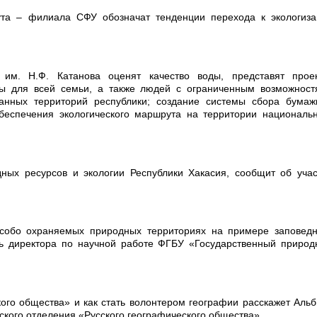
итута – филиала СФУ обозначат тенденции перехода к экологиз
а им. Н.Ф. Катанова оценят качество воды, представят проек
ры для всей семьи, а также людей с ограниченным возможност
ванных территорий республики; создание системы сбора бумаж
еспечения экологического маршрута на территории национальн
дных ресурсов и экологии Республики Хакасия, сообщит об уча
особо охраняемых природных территориях на примере заповедн
ль директора по научной работе ФГБУ «Государственный приро
ого общества» и как стать волонтером географии расскажет Аль
ского отделения «Русского географического общества».