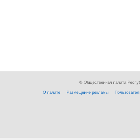
© Общественная палата Республи
О палате
Размещение рекламы
Пользовател