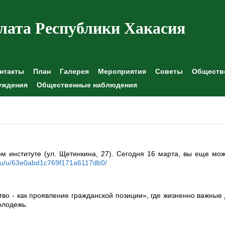
лата Республики Хакасия
нтакты
План
Галерея
Мероприятия
Советы
Обществе
уждения
Общественные наблюдения
м институте (ул. Щетинкина, 27). Сегодня 16 марта, вы еще мо
.ru/u/63e0abd1c769f171a6117db0/
во - как проявление гражданской позиции», где жизненно важные
молодежь.