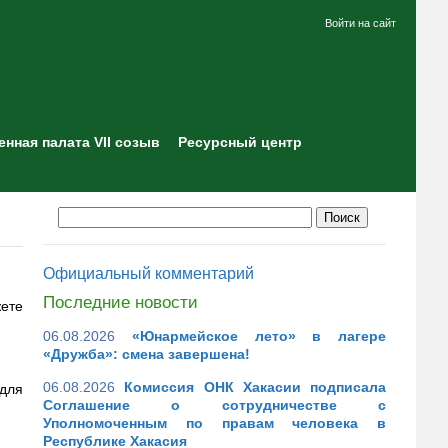
Войти на сайт
нная палата VII созыв
Ресурсный центр
Официальный комментарий
Последние новости
жете
06.08.2026
«Юнармейское лето» в лагере
«Дружба»: смена завершена!
06.08.2026
Комиссия ОНК Хакасии подписала
 для
Соглашение о сотрудничестве с
Уполномоченным по правам человека в
Республике Хакасия