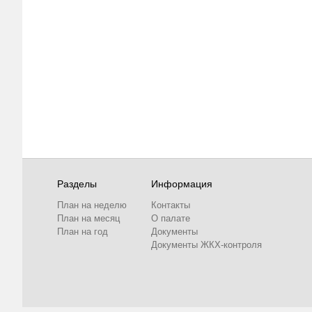
Разделы
Информация
План на неделю
Контакты
План на месяц
О палате
План на год
Документы
Документы ЖКХ-контроля