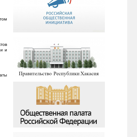
том
ктов
ии и
аты