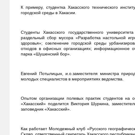
К примеру, студентка Хакасского технического инст
городской среды в Хакасии.
Студенты Хакасского государственного университет
раздельный сбор мусора «Разработка настольной иг
здоровья»; озеленение городской среды урбанизиро
отходов в офисных организациях; информационное об
парка «Шушенский бор».
Евгений Потылицын, и.о.заместителя министра приро
молодых специалистов в мероприятиях ведомства.
Опытом организации полевых практик студентов на 
«Хакасский» поделится Виктория Шуркина, заместите
заповедник «Хакасский».
Как работает Молодежный клуб «Русского географическ
Скляр, ответственный секретарь Хакасского республикан