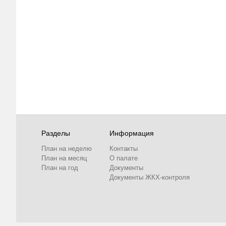
Разделы
Информация
План на неделю
Контакты
План на месяц
О палате
План на год
Документы
Документы ЖКХ-контроля