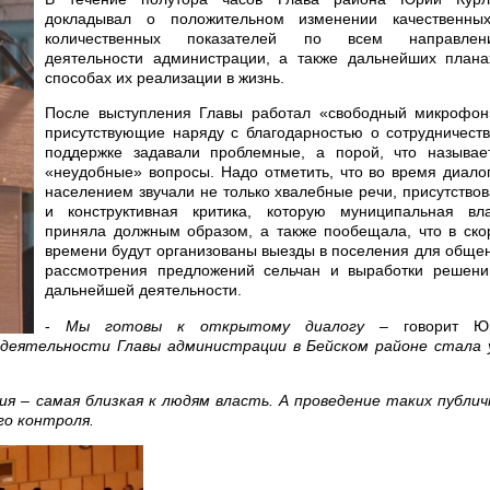
докладывал о положительном изменении качественны
количественных показателей по всем направлен
деятельности администрации, а также дальнейших плана
способах их реализации в жизнь.
После выступления Главы работал «свободный микрофон
присутствующие наряду с благодарностью о сотрудничест
поддержке задавали проблемные, а порой, что называет
«неудобные» вопросы. Надо отметить, что во время диало
населением звучали не только хвалебные речи, присутство
и конструктивная критика, которую муниципальная вла
приняла должным образом, а также пообещала, что в ско
времени будут организованы выезды в поселения для обще
рассмотрения предложений сельчан и выработки решени
дальнейшей деятельности.
-
Мы готовы к открытому диалогу
– говорит Ю
деятельности Главы администрации в Бейском районе стала 
ия – самая близкая к людям власть. А проведение таких публи
го контроля.