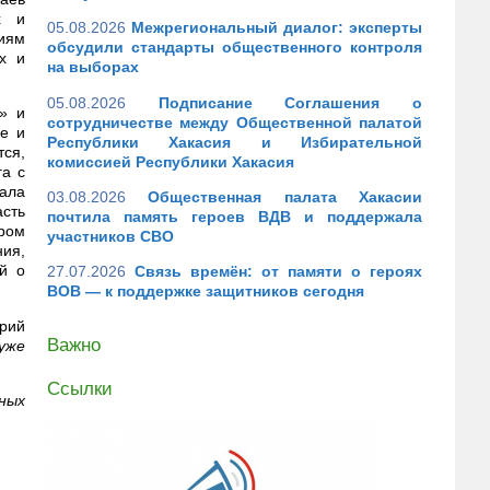
х и
05.08.2026
Межрегиональный диалог: эксперты
иям
обсудили стандарты общественного контроля
х и
на выборах
05.08.2026
Подписание Соглашения о
» и
сотрудничестве между Общественной палатой
ве и
Республики Хакасия и Избирательной
ся,
комиссией Республики Хакасия
га с
вала
03.08.2026
Общественная палата Хакасии
сть
почтила память героев ВДВ и поддержала
ром
участников СВО
ния,
й о
27.07.2026
Связь времён: от памяти о героях
ВОВ — к поддержке защитников сегодня
рий
Важно
уже
Ссылки
чных