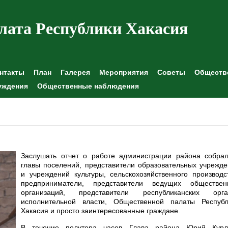
лата Республики Хакасия
нтакты
План
Галерея
Мероприятия
Советы
Обществе
уждения
Общественные наблюдения
Заслушать отчет о работе администрации района собрал
главы поселений, представители образовательных учрежд
и учреждений культуры, сельскохозяйственного производс
предприниматели, представители ведущих обществен
организаций, представители республиканских орга
исполнительной власти, Общественной палаты Республ
Хакасия и просто заинтересованные граждане.
В течение полутора часов Глава района Юрий Курл