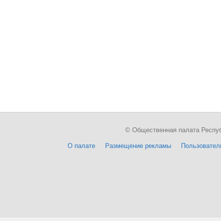
© Общественная палата Республи
О палате
Размещение рекламы
Пользовател