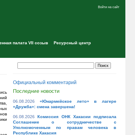
Войти на сайт
нная палата VII созыв
Ресурсный центр
Официальный комментарий
Последние новости
ись
ений
06.08.2026
«Юнармейское лето» в лагере
тва,
«Дружба»: смена завершена!
ных
нов
06.08.2026
Комиссия ОНК Хакасии подписала
ики
Соглашение о сотрудничестве с
Уполномоченным по правам человека в
Республике Хакасия
аев