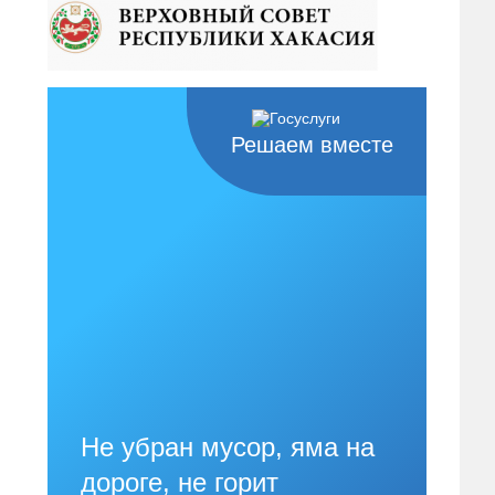
Решаем вместе
Не убран мусор, яма на
дороге, не горит