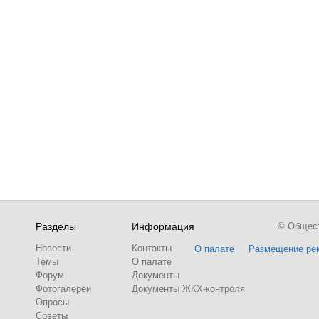
Разделы
Информация
© Обществ
Новости
Контакты
О палате
Размещение ре
Темы
О палате
Форум
Документы
Фотогалереи
Документы ЖКХ-контроля
Опросы
Советы