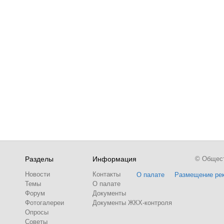
Разделы
Информация
© Обществ
Новости
Контакты
О палате
Размещение ре
Темы
О палате
Форум
Документы
Фотогалереи
Документы ЖКХ-контроля
Опросы
Советы