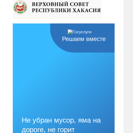
Решаем вместе
Не убран мусор, яма на
дороге, не горит