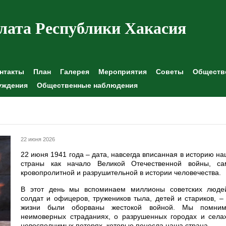
лата Республики Хакасия
нтакты
План
Галерея
Мероприятия
Советы
Обществе
уждения
Общественные наблюдения
22 июня 2026
22 июня 1941 года – дата, навсегда вписанная в историю н
страны как начало Великой Отечественной войны, са
кровопролитной и разрушительной в истории человечества.
В этот день мы вспоминаем миллионы советских люде
солдат и офицеров, тружеников тыла, детей и стариков, –
жизни были оборваны жестокой войной. Мы помни
неимоверных страданиях, о разрушенных городах и селах
невосполнимых потерях, которые понесла наша страна.