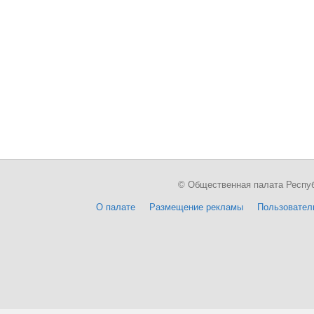
© Общественная палата Республи
О палате
Размещение рекламы
Пользовател