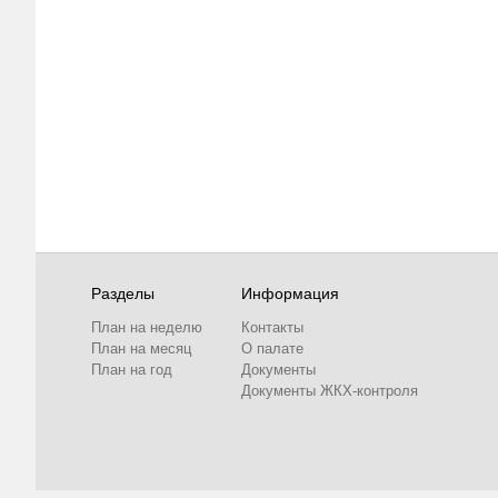
Разделы
Информация
План на неделю
Контакты
План на месяц
О палате
План на год
Документы
Документы ЖКХ-контроля