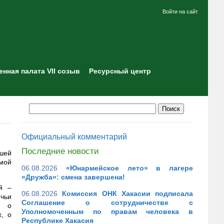
Войти на сайт
нная палата VII созыв
Ресурсный центр
Официальный комментарий
Последние новости
ашей
мой
06.08.2026
«Юнармейское лето» в лагере
«Дружба»: смена завершена!
й –
06.08.2026
Комиссия ОНК Хакасии подписала
 чьи
Соглашение о сотрудничестве с
м о
Уполномоченным по правам человека в
, о
Республике Хакасия