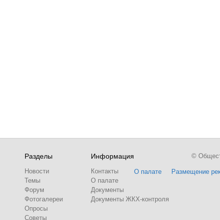
Разделы
Информация
© Обществ
Новости
Контакты
О палате
Размещение ре
Темы
О палате
Форум
Документы
Фотогалереи
Документы ЖКХ-контроля
Опросы
Советы