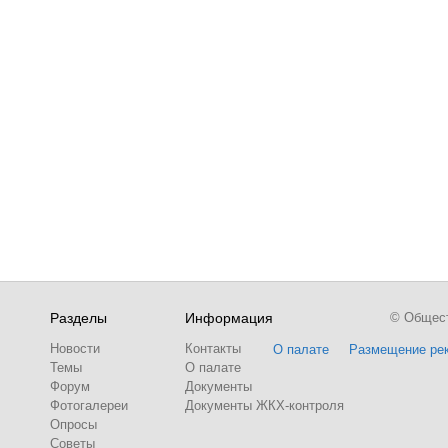
Разделы
Информация
© Обществ
Новости
Контакты
О палате
Размещение ре
Темы
О палате
Форум
Документы
Фотогалереи
Документы ЖКХ-контроля
Опросы
Советы