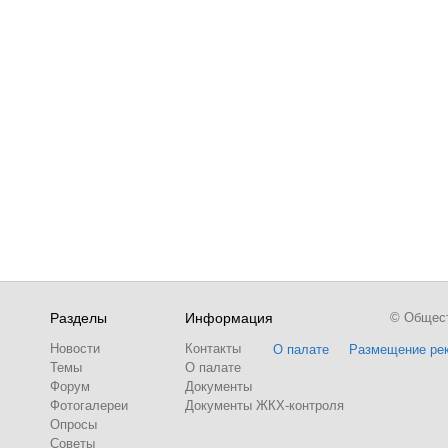
Разделы
Информация
© Обществ
Новости
Контакты
О палате
Размещение ре
Темы
О палате
Форум
Документы
Фотогалереи
Документы ЖКХ-контроля
Опросы
Советы