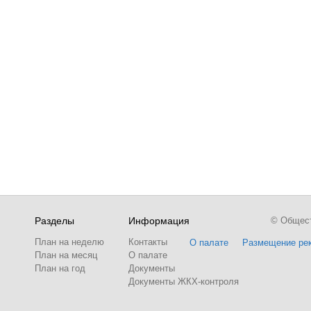
Разделы
Информация
© Обществ
План на неделю
Контакты
О палате
Размещение ре
План на месяц
О палате
План на год
Документы
Документы ЖКХ-контроля