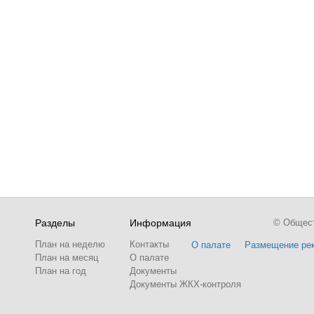
Разделы
Информация
© Обществ
План на неделю
Контакты
О палате
Размещение ре
План на месяц
О палате
План на год
Документы
Документы ЖКХ-контроля