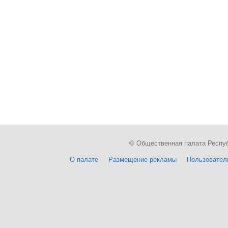
© Общественная палата Республи
О палате
Размещение рекламы
Пользовател