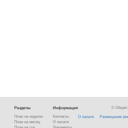
Разделы
Информация
© Обществ
План на неделю
Контакты
О палате
Размещение ре
План на месяц
О палате
План на год
Документы