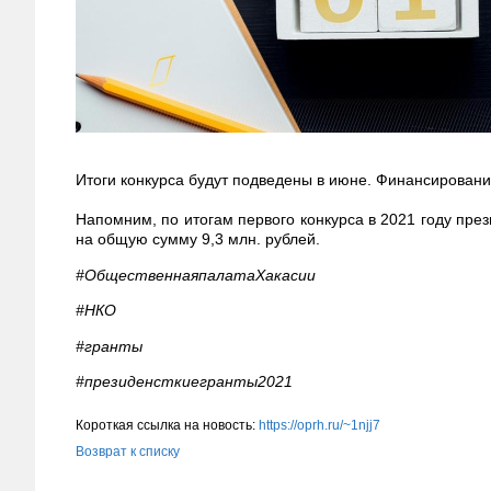
Итоги конкурса будут подведены в июне. Финансирован
Напомним, по итогам первого конкурса в 2021 году пре
на общую сумму 9,3 млн. рублей.
#ОбщественнаяпалатаХакасии
#НКО
#гранты
#президенсткиегранты2021
Короткая ссылка на новость:
https://oprh.ru/~1njj7
Возврат к списку