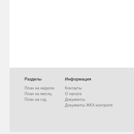
Разделы
Информация
План на неделю
Контакты
План на месяц
О палате
План на год
Документы
Документы ЖКХ-контроля