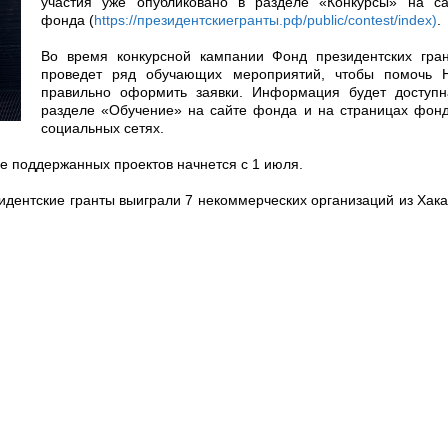
участия уже опубликовано в разделе «Конкурсы» на са
фонда (
https://президентскиегранты.рф/public/contest/index)
.
Во время конкурсной кампании Фонд президентских гран
проведет ряд обучающих мероприятий, чтобы помочь 
правильно оформить заявки. Информация будет доступн
разделе «Обучение» на сайте фонда и на страницах фонд
социальных сетях.
ие поддержанных проектов начнется с 1 июля.
зидентские гранты выиграли 7 некоммерческих организаций из Хак