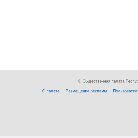
© Общественная палата Республи
О палате
Размещение рекламы
Пользовател