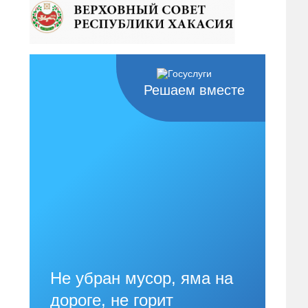
Решаем вместе
Не убран мусор, яма на
дороге, не горит