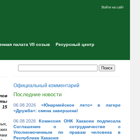
Войти на сайт
нная палата VII созыв
Ресурсный центр
Официальный комментарий
Последние новости
тов
кты
06.08.2026
«Юнармейское лето» в лагере
 15
«Дружба»: смена завершена!
06.08.2026
Комиссия ОНК Хакасии подписала
ых,
Соглашение о сотрудничестве с
ских
Уполномоченным по правам человека в
ями
Республике Хакасия