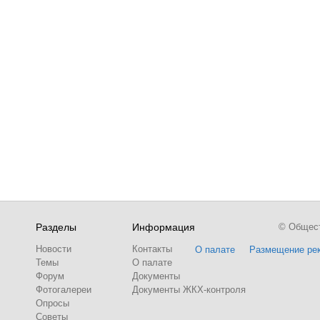
Разделы
Информация
© Обществ
Новости
Контакты
О палате
Размещение ре
Темы
О палате
Форум
Документы
Фотогалереи
Документы ЖКХ-контроля
Опросы
Советы