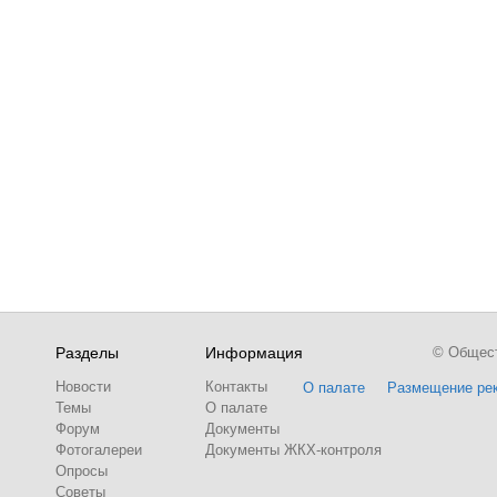
Разделы
Информация
© Обществ
Новости
Контакты
О палате
Размещение ре
Темы
О палате
Форум
Документы
Фотогалереи
Документы ЖКХ-контроля
Опросы
Советы