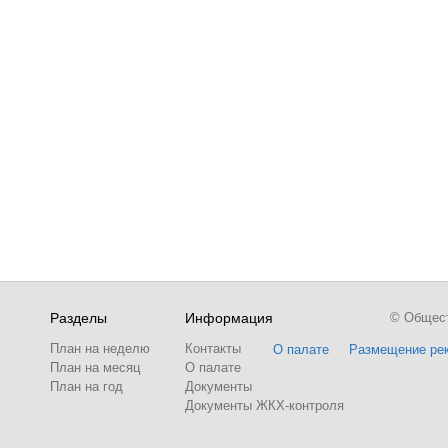
Разделы
Информация
© Обществ
План на неделю
Контакты
О палате
Размещение ре
План на месяц
О палате
План на год
Документы
Документы ЖКХ-контроля