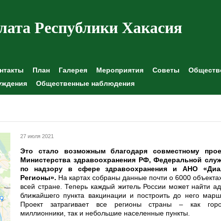
лата Республики Хакасия
нтакты
План
Галерея
Мероприятия
Советы
Обществе
уждения
Общественные наблюдения
27 июля 2021
Э
то стало возможным благодаря совместному прое
Министерства здравоохранения РФ, Федеральной слу
по надзору в сфере здравоохранения и АНО «Диа
Регионы».
На картах собраны данные почти о 6000 объекта
всей стране. Теперь каждый житель России может найти а
ближайшего пункта вакцинации и построить до него марш
Проект затрагивает все регионы страны – как горо
миллионники, так и небольшие населенные пункты.