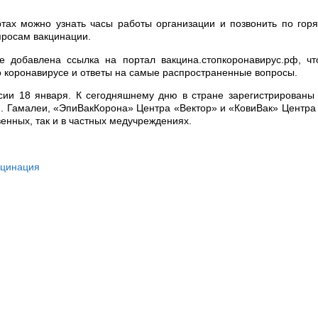
ртах можно узнать часы работы организации и позвонить по гор
просам вакцинации.
же добавлена ссылка на портал вакцина.стопкоронавирус.рф, ч
 коронавирусе и ответы на самые распространенные вопросы.
сии 18 января. К сегодняшнему дню в стране зарегистрированы
Ф. Гамалеи, «ЭпиВакКорона» Центра «Вектор» и «КовиВак» Центра
венных, так и в частных медучреждениях.
кцинация