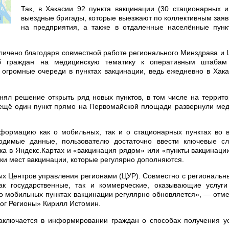
Так, в Хакасии 92 пункта вакцинации (30 стационарных 
выездные бригады, которые выезжают по коллективным зая
на предприятия, а также в отдаленные населённые пункт
величено благодаря совместной работе регионального Минздрава и
об граждан на медицинскую тематику к оперативным штабам
огромные очереди в пунктах вакцинации, ведь ежедневно в Хак
ял решение открыть ряд новых пунктов, в том числе на террит
 ещё один пункт прямо на Первомайской площади развернули ме
нформацию как о мобильных, так и о стационарных пунктах во 
одимые данные, пользователю достаточно ввести ключевые сл
ска в Яндекс.Картах и «вакцинация рядом» или «пункты вакцинаци
ски мест вакцинации, которые регулярно дополняются.
ых Центров управления регионами (ЦУР). Совместно с региональ
к государственные, так и коммерческие, оказывающие услуги
о мобильных пунктах вакцинации регулярно обновляется», — отм
ог Регионы» Кирилл Истомин.
заключается в информировании граждан о способах получения у