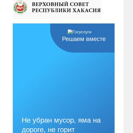
Решаем вместе
Не убран мусор, яма на
дороге, не горит