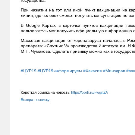
государства.
При нажатии на тот или иной пункт вакцинации на ка
линии, где человек сможет получить консультацию по во
В Google Картах в карточки пунктов вакцинации так
пользователь мог получить официальную информацию о
Массовая вакцинация от коронавируса началась в Рос
препарата: «Спутник V» производства Института им. Н.
М.П. Чумакова. Сделать прививку можно как в государст
#ЦУР19
#ЦУР19информируем
#Хакасия
#Минздрав
#ва
Короткая ссылка на новость:
https://oprh.ru/~wgnZA
Возврат к списку