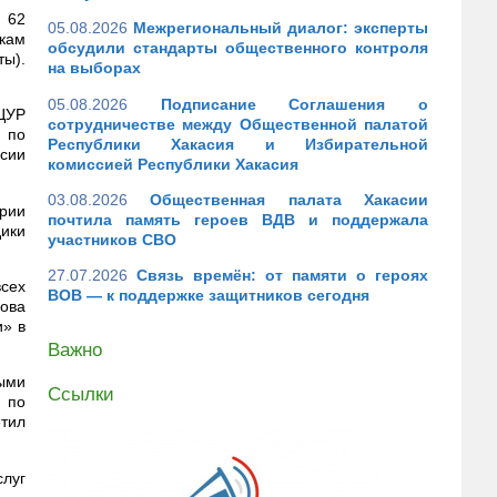
и 62
05.08.2026
Межрегиональный диалог: эксперты
вкам
обсудили стандарты общественного контроля
ы).
на выборах
05.08.2026
Подписание Соглашения о
 ЦУР
сотрудничестве между Общественной палатой
 по
Республики Хакасия и Избирательной
асии
комиссией Республики Хакасия
03.08.2026
Общественная палата Хакасии
ории
почтила память героев ВДВ и поддержала
дики
участников СВО
27.07.2026
Связь времён: от памяти о героях
всех
ВОВ — к поддержке защитников сегодня
ова
и» в
Важно
ными
Ссылки
 по
етил
слуг