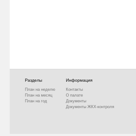
Разделы
Информация
План на неделю
Контакты
План на месяц
О палате
План на год
Документы
Документы ЖКХ-контроля