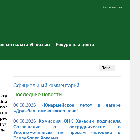
Войти на сайт
нная палата VII созыв
Ресурсный центр
Официальный комментарий
Последние новости
кту
жбы
06.08.2026
«Юнармейское лето» в лагере
лог
«Дружба»: смена завершена!
х по
дрес
06.08.2026
Комиссия ОНК Хакасии подписала
рут.
Соглашение о сотрудничестве с
да-
Уполномоченным по правам человека в
Республике Хакасия