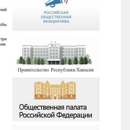
ячей
тобы
 три
 им.