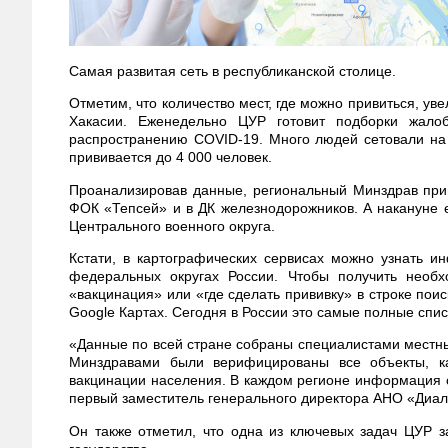
Самая развитая сеть в республиканской столице.
Отметим, что количество мест, где можно привиться, у
Хакасии. Еженедельно ЦУР готовит подборки жал
распространению COVID-19. Много людей сетовали на 
прививается до 4 000 человек.
Проанализировав данные, региональный Минздрав прин
ФОК «Тепсей» и в ДК железнодорожников. А накануне
Центрального военного округа.
Кстати, в картографических сервисах можно узнать и
федеральных округах России. Чтобы получить необх
«вакцинация» или «где сделать прививку» в строке пои
Google Картах. Сегодня в России это самые полные спи
«Данные по всей стране собраны специалистами местн
Минздравами были верифицированы все объекты, ка
вакцинации населения. В каждом регионе информация 
первый заместитель генерального директора АНО «Диал
Он также отметил, что одна из ключевых задач ЦУР 