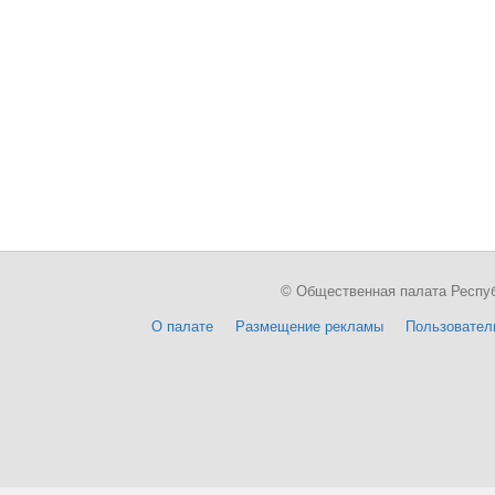
© Общественная палата Республи
О палате
Размещение рекламы
Пользовател