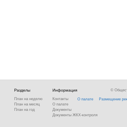
Разделы
Информация
© Обществ
План на неделю
Контакты
О палате
Размещение ре
План на месяц
О палате
План на год
Документы
Документы ЖКХ-контроля