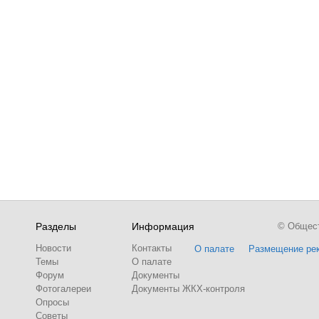
Разделы
Информация
© Обществ
Новости
Контакты
О палате
Размещение ре
Темы
О палате
Форум
Документы
Фотогалереи
Документы ЖКХ-контроля
Опросы
Советы