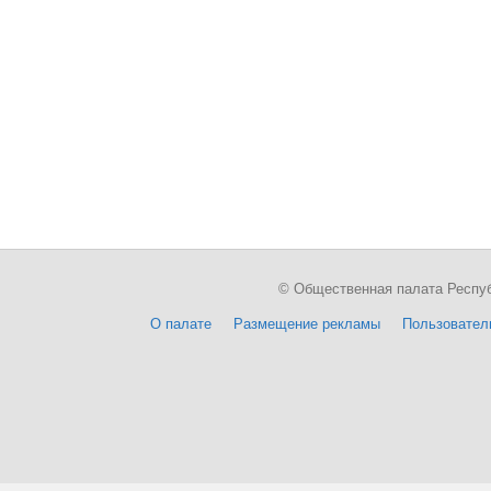
© Общественная палата Республи
О палате
Размещение рекламы
Пользовател