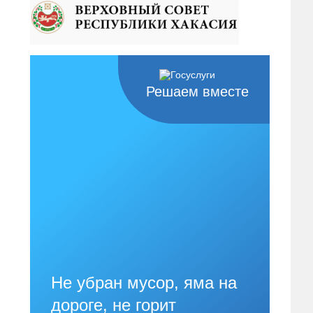
Решаем вместе
Не убран мусор, яма на
дороге, не горит