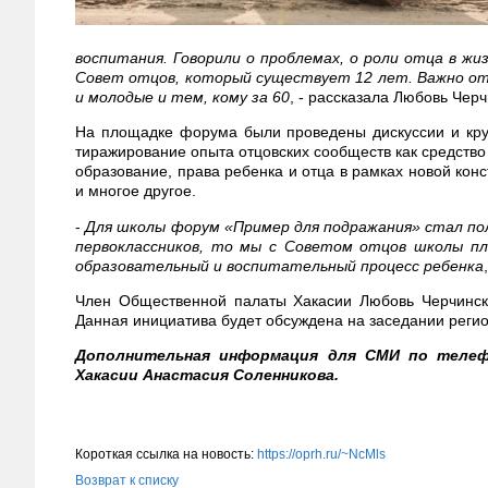
воспитания. Говорили о проблемах, о роли отца в ж
Совет отцов, который существует 12 лет. Важно о
и молодые и тем, кому за 60
, - рассказала Любовь Черч
На площадке форума были проведены дискуссии и круг
тиражирование опыта отцовских сообществ как средство
образование, права ребенка и отца в рамках новой конс
и многое другое.
-
Для школы форум «Пример для подражания» стал пол
первоклассников, то мы с Советом отцов школы пл
образовательный и воспитательный процесс ребенка
Член Общественной палаты Хакасии Любовь Черчинск
Данная инициатива будет обсуждена на заседании реги
Дополнительная информация для СМИ по телефон
Хакасии Анастасия Соленникова.
Короткая ссылка на новость:
https://oprh.ru/~NcMls
Возврат к списку