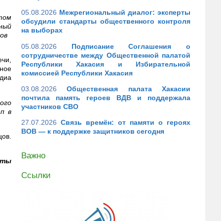
05.08.2026
Межрегиональный диалог: эксперты
том
обсудили стандарты общественного контроля
ьный
на выборах
тов
05.08.2026
Подписание Соглашения о
сотрудничестве между Общественной палатой
ечи,
Республики Хакасия и Избирательной
нное
комиссией Республики Хакасия
едиа
03.08.2026
Общественная палата Хакасии
почтила память героев ВДВ и поддержала
ного
участников СВО
п в
27.07.2026
Связь времён: от памяти о героях
ВОВ — к поддержке защитников сегодня
ов.
Важно
аты
Ссылки