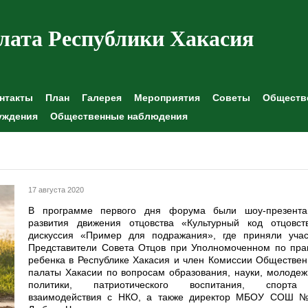
лата Республики Хакасия
нтакты
План
Галерея
Мероприятия
Советы
Обществе
уждения
Общественные наблюдения
17 августа 2020
В программе первого дня форума были шоу-презента
развития движения отцовства «Культурный код отцовств
дискуссия «Пример для подражания», где приняли учас
Представители Совета Отцов при Уполномоченном по пра
ребенка в Республике Хакасия и член Комиссии Обществе
палаты Хакасии по вопросам образования, науки, молоде
политики, патриотического воспитания, спорт
взаимодействия с НКО, а также директор МБОУ СОШ 