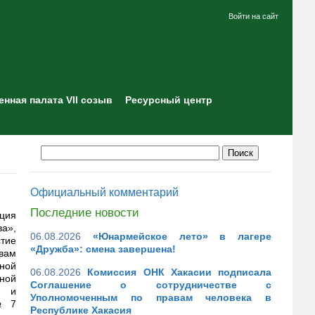
Войти на сайт
нная палата VII созыв
Ресурсный центр
Официальный комментарий
Последние новости
ция
а»,
06.08.2026
«Юнармейское лето» в лагере
тие
«Дружба»: смена завершена!
вам
нной
06.08.2026
Комиссия ОНК Хакасии подписала
жной
Соглашение о сотрудничестве с
а и
Уполномоченным по правам человека в
№ 7
Республике Хакасия