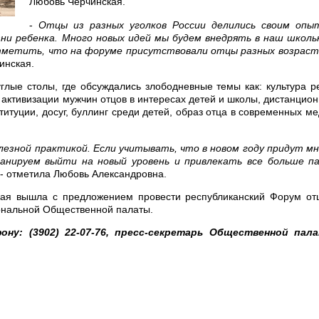
Любовь Черчинская.
-
Отцы из разных уголков России делились своим опы
изни ребенка. Много новых идей мы будем внедрять в наш школ
тметить, что на форуме присутствовали отцы разных возрас
инская.
лые столы, где обсуждались злободневные темы как: культура р
 активизации мужчин отцов в интересах детей и школы, дистанцио
титуции, досуг, буллинг среди детей, образ отца в современных м
езной практикой. Если учитывать, что в новом году придут м
анируем выйти на новый уровень и привлекать все больше па
,- отметила Любовь Александровна.
ая вышла с предложением провести республиканский Форум отц
ональной Общественной палаты.
у: (3902) 22-07-76, пресс-секретарь Общественной пал