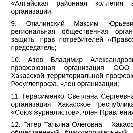
«Алтайская районная коллегия а
организации;
9. Опалинский Максим Юрьев
региональная общественная орга
защиты прав потребителей «Право
председатель;
10. Азев Владимир Александро
профсоюзная организация ООО 
Хакасской территориальной профсо
Росуглепрофа, член организации;
11. Герасименко Светлана Сергеев
организация Хакасское республик
«Союз журналистов», член Правления
12. Гитер Татьяна Олеговна – Хакас
общественный благотворительный