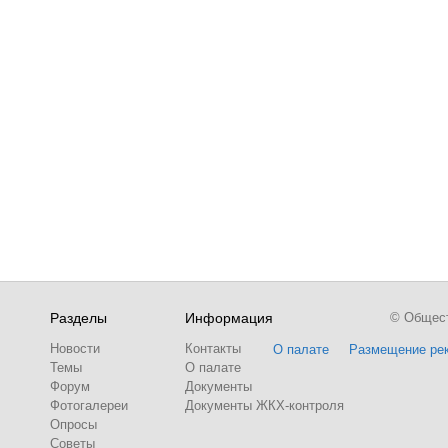
Разделы
Информация
© Обществ
Новости
Контакты
О палате
Размещение ре
Темы
О палате
Форум
Документы
Фотогалереи
Документы ЖКХ-контроля
Опросы
Советы