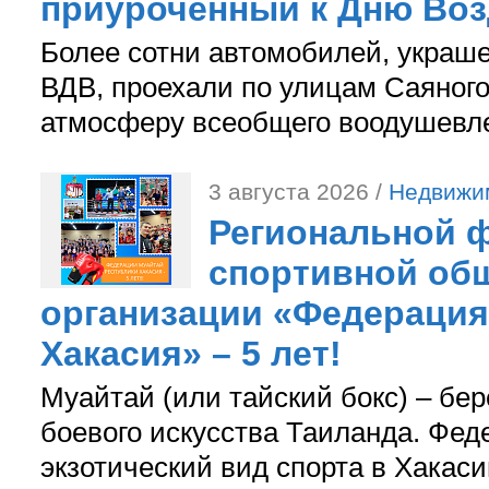
приуроченный к Дню Во
Более сотни автомобилей, украш
ВДВ, проехали по улицам Саяного
атмосферу всеобщего воодушевле
3 августа 2026 /
Недвижи
Региональной ф
спортивной об
организации «Федерация
Хакасия» – 5 лет!
Муайтай (или тайский бокс) – бер
боевого искусства Таиланда. Фед
экзотический вид спорта в Хакаси