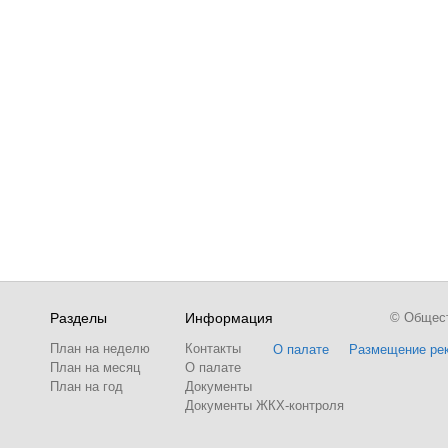
Разделы
Информация
© Обществ
План на неделю
Контакты
О палате
Размещение ре
План на месяц
О палате
План на год
Документы
Документы ЖКХ-контроля