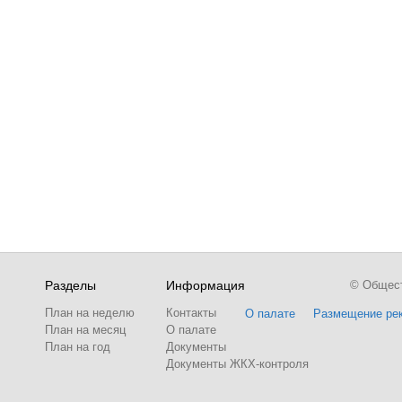
Разделы
Информация
© Обществ
План на неделю
Контакты
О палате
Размещение ре
План на месяц
О палате
План на год
Документы
Документы ЖКХ-контроля