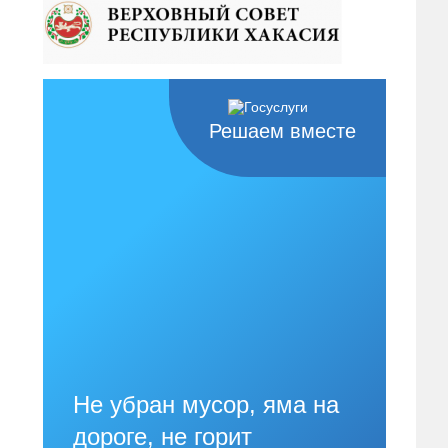
Решаем вместе
Не убран мусор, яма на
дороге, не горит