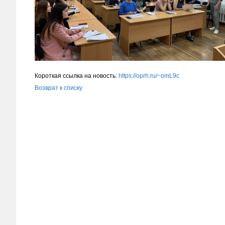
Короткая ссылка на новость:
https://oprh.ru/~omL9c
Возврат к списку