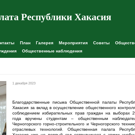
лата Республики Хакасия
нтакты
План
Галерея
Мероприятия
Советы
Обществе
уждения
Общественные наблюдения
1 декабря 2023
Благодарственные письма Общественной палаты Республ
Хакасия за вклад в осуществление общественного контрол
соблюдением избирательных прав граждан на выборах 2
года вручены студентам – общественным наблюдате
Черногорского горно-строительного и Черногорского техни
отраслевых технологий. Общественная палата Республ
Хакасия уже не первый год сотрудничает с этими учебн