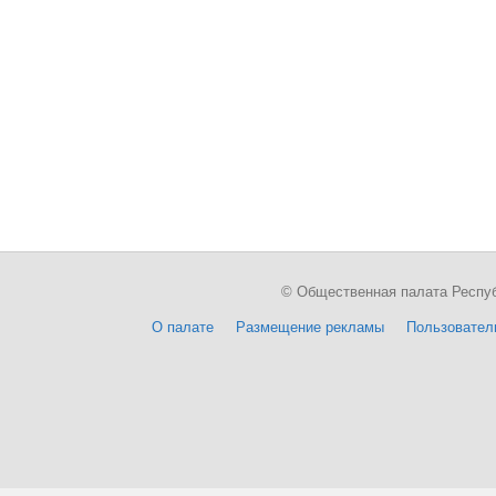
© Общественная палата Республи
О палате
Размещение рекламы
Пользовател