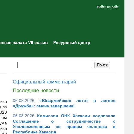
Войти на сайт
нная палата VII созыв
Ресурсный центр
Официальный комментарий
Последние новости
06.08.2026
«Юнармейское лето» в лагере
ики
«Дружба»: смена завершена!
я за
023
06.08.2026
Комиссия ОНК Хакасии подписала
лям
Соглашение о сотрудничестве с
кума
Уполномоченным по правам человека в
ики
Республике Хакасия
ыми