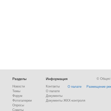
Разделы
Информация
© Обществ
Новости
Контакты
О палате
Размещение ре
Темы
О палате
Форум
Документы
Фотогалереи
Документы ЖКХ-контроля
Опросы
Советы