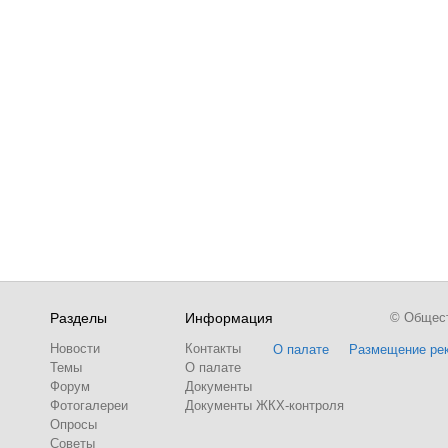
Разделы
Информация
© Обществ
Новости
Контакты
О палате
Размещение ре
Темы
О палате
Форум
Документы
Фотогалереи
Документы ЖКХ-контроля
Опросы
Советы