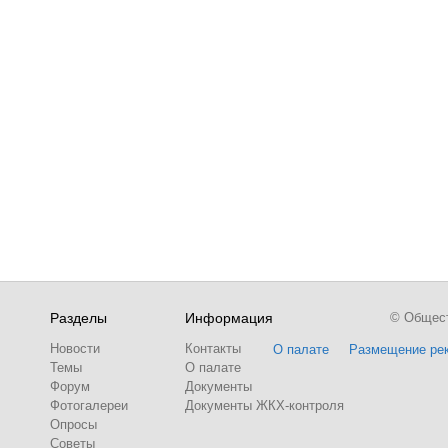
Разделы
Информация
© Обществ
Новости
Контакты
О палате
Размещение ре
Темы
О палате
Форум
Документы
Фотогалереи
Документы ЖКХ-контроля
Опросы
Советы