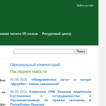
Войти на сайт
нная палата VII созыв
Ресурсный центр
Официальный комментарий
Последние новости
06.08.2026
«Юнармейское лето» в лагере
ойне
«Дружба»: смена завершена!
06.08.2026
Комиссия ОНК Хакасии подписала
а на
Соглашение о сотрудничестве с
Уполномоченным по правам человека в
дан
Республике Хакасия