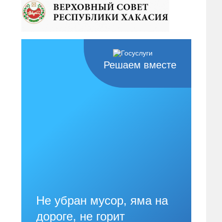
Решаем вместе
Не убран мусор, яма на
дороге, не горит