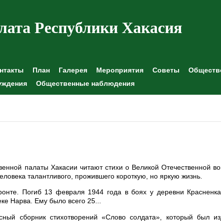
лата Республики Хакасия
нтакты
План
Галерея
Мероприятия
Советы
Обществе
уждения
Общественные наблюдения
венной палаты Хакасии читают стихи о Великой Отечественной в
еловека талантливого, прожившего короткую, но яркую жизнь.
ронте. Погиб 13 февраля 1944 года в боях у деревни Красненк
е Нарва. Ему было всего 25...
ный сборник стихотворений «Слово солдата», который был из