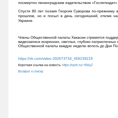
посмертно ленинградским издательством «Гослитиздат» 
Спустя 80 лет поэзия Георгия Суворова по-прежнему а
прошлом, но и посыл в день сегодняшний, отклик н
Украине.
Члены Общественной палаты Хакасии стремятся поддерж
видеозаписи искренних, светлых, глубоко патриотичных 
Общественной палаты каждую неделю вплоть до Дня По
https://vk.com/video-202673734_456239219
Короткая ссылка на новость:
https://oprh.ru/~6NiyZ
Возврат к списку