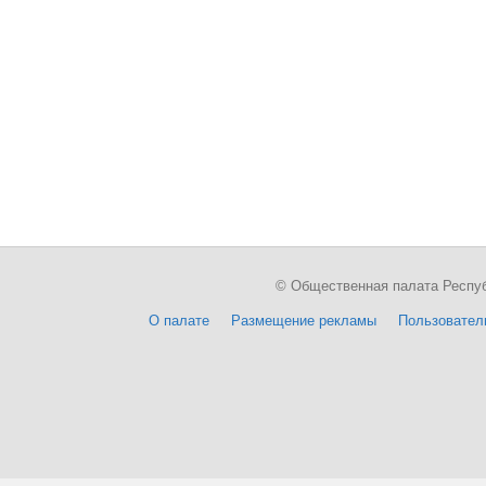
© Общественная палата Республи
О палате
Размещение рекламы
Пользовател