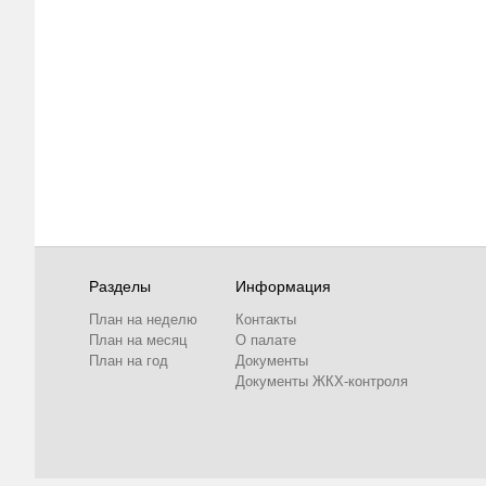
Разделы
Информация
План на неделю
Контакты
План на месяц
О палате
План на год
Документы
Документы ЖКХ-контроля