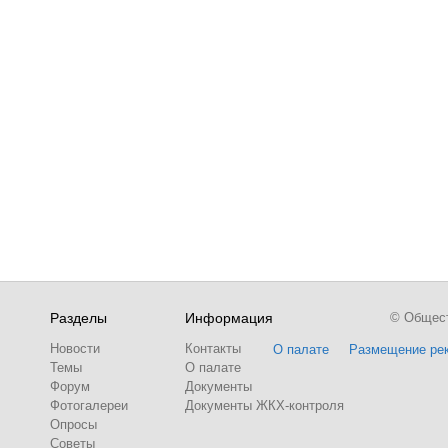
Разделы
Информация
© Обществ
Новости
Контакты
О палате
Размещение ре
Темы
О палате
Форум
Документы
Фотогалереи
Документы ЖКХ-контроля
Опросы
Советы