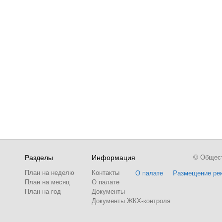
Разделы
Информация
© Обществ
План на неделю
Контакты
О палате
Размещение ре
План на месяц
О палате
План на год
Документы
Документы ЖКХ-контроля