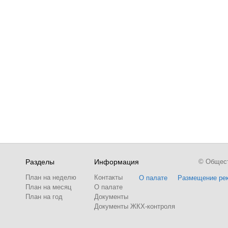
Разделы
Информация
© Обществ
План на неделю
Контакты
О палате
Размещение ре
План на месяц
О палате
План на год
Документы
Документы ЖКХ-контроля