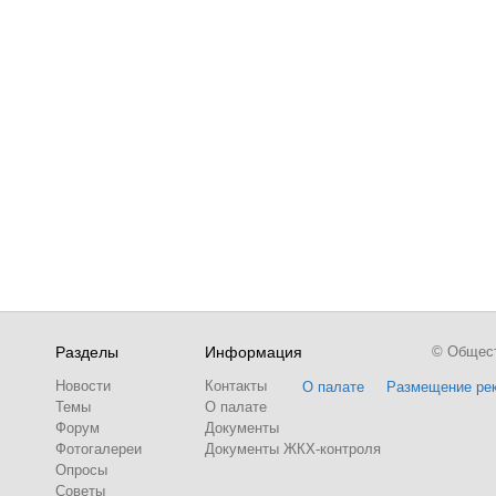
Разделы
Информация
© Обществ
Новости
Контакты
О палате
Размещение ре
Темы
О палате
Форум
Документы
Фотогалереи
Документы ЖКХ-контроля
Опросы
Советы