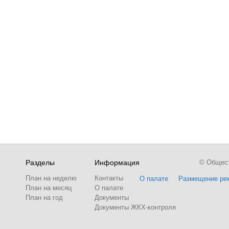
Разделы
Информация
© Обществ
План на неделю
Контакты
О палате
Размещение ре
План на месяц
О палате
План на год
Документы
Документы ЖКХ-контроля