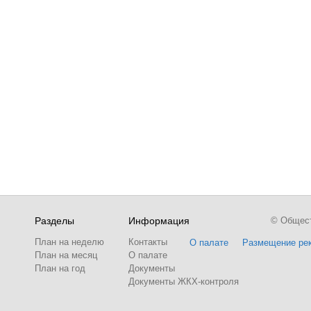
Разделы
Информация
© Обществ
План на неделю
Контакты
О палате
Размещение ре
План на месяц
О палате
План на год
Документы
Документы ЖКХ-контроля